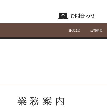
お問合わせ
HOME
会社概要
。
業 務 案 内