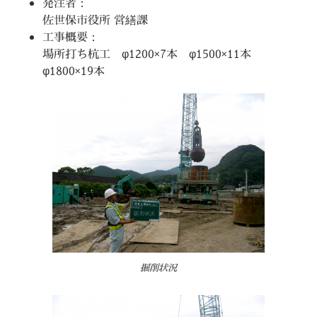
発注者：
佐世保市役所 営繕課
工事概要：
場所打ち杭工 φ1200×7本 φ1500×11本
φ1800×19本
掘削状況