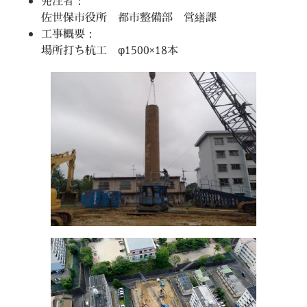
発注者：
佐世保市役所 都市整備部 営繕課
工事概要：
場所打ち杭工 φ1500×18本