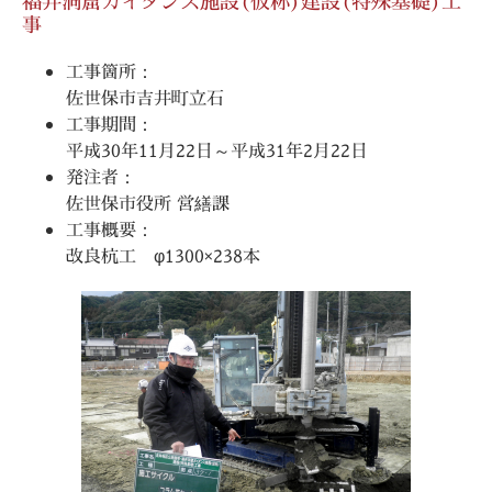
福井洞窟ガイダンス施設(仮称)建設(特殊基礎)工
事
工事箇所：
佐世保市吉井町立石
工事期間：
平成30年11月22日～平成31年2月22日
発注者：
佐世保市役所 営繕課
工事概要：
改良杭工 φ1300×238本